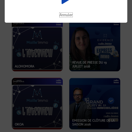
OPPORTUNITÉS… ET SI LE BON
PLAN SE TROUVAIT LÀ OÙ ON
EMISSION SPÉCIALE SIBCA
NE REGARDE PAS ASSEZ ?
2026
Annuler
REVUE DE PRESSE DU 19
ALOHOMORA
JUILLET 2026
EMISSION DE CLÔTURE DE LA
OKOA
SAISON 2026