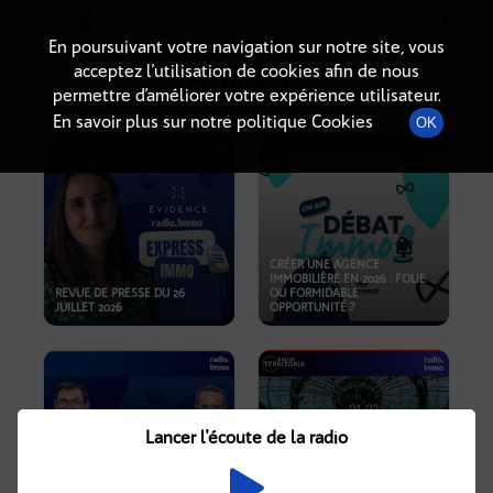
Radio-immo.fr
Premiere webradio d'information immobiliere
En poursuivant votre navigation sur notre site, vous
acceptez l’utilisation de cookies afin de nous
PODCASTS
permettre d’améliorer votre expérience utilisateur.
En savoir plus sur notre politique Cookies
OK
CRÉER UNE AGENCE
IMMOBILIÈRE EN 2026 : FOLIE
REVUE DE PRESSE DU 26
OU FORMIDABLE
JUILLET 2026
OPPORTUNITÉ ?
Lancer l'écoute de la radio
CRISE IMMOBILIÈRE, PRIX EN
BAISSE, NOUVELLES