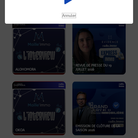
OPPORTUNITÉS… ET SI LE BON
PLAN SE TROUVAIT LÀ OÙ ON
EMISSION SPÉCIALE SIBCA
NE REGARDE PAS ASSEZ ?
2026
Annuler
REVUE DE PRESSE DU 19
ALOHOMORA
JUILLET 2026
EMISSION DE CLÔTURE DE LA
OKOA
SAISON 2026