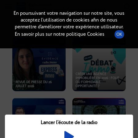
Radio-immo.fr
Premiere webradio d'information immobiliere
En poursuivant votre navigation sur notre site, vous
acceptez l’utilisation de cookies afin de nous
PODCASTS
permettre d’améliorer votre expérience utilisateur.
En savoir plus sur notre politique Cookies
OK
CRÉER UNE AGENCE
IMMOBILIÈRE EN 2026 : FOLIE
REVUE DE PRESSE DU 26
OU FORMIDABLE
JUILLET 2026
OPPORTUNITÉ ?
Lancer l'écoute de la radio
CRISE IMMOBILIÈRE, PRIX EN
BAISSE, NOUVELLES