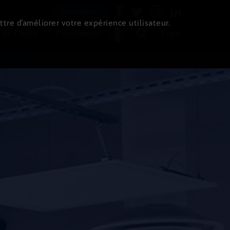
Newsletter
ttre d’améliorer votre expérience utilisateur.
 de l'immo
Evénements
Login