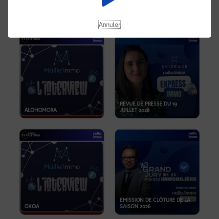
OPPORTUNITÉS… ET SI LE BON
PLAN SE TROUVAIT LÀ OÙ ON
EMISSION SPÉCIALE SIBCA
NE REGARDE PAS ASSEZ ?
2026
Annuler
REVUE DE PRESSE DU 19
ALOHOMORA
JUILLET 2026
EMISSION DE CLÔTURE DE LA
OKOA
SAISON 2026