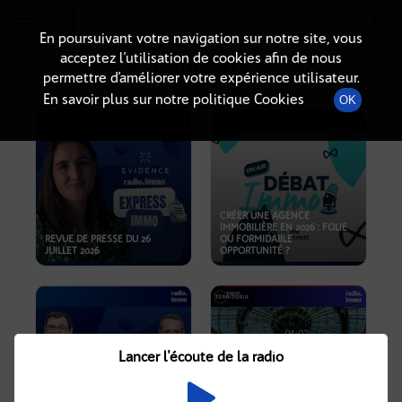
Radio-immo.fr
Premiere webradio d'information immobiliere
En poursuivant votre navigation sur notre site, vous
acceptez l’utilisation de cookies afin de nous
PODCASTS
permettre d’améliorer votre expérience utilisateur.
En savoir plus sur notre politique Cookies
OK
CRÉER UNE AGENCE
IMMOBILIÈRE EN 2026 : FOLIE
REVUE DE PRESSE DU 26
OU FORMIDABLE
JUILLET 2026
OPPORTUNITÉ ?
Lancer l'écoute de la radio
CRISE IMMOBILIÈRE, PRIX EN
BAISSE, NOUVELLES