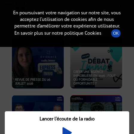
Radio-immo.fr
Premiere webradio d'information immobiliere
En poursuivant votre navigation sur notre site, vous
acceptez l’utilisation de cookies afin de nous
PODCASTS
permettre d’améliorer votre expérience utilisateur.
En savoir plus sur notre politique Cookies
OK
CRÉER UNE AGENCE
IMMOBILIÈRE EN 2026 : FOLIE
REVUE DE PRESSE DU 26
OU FORMIDABLE
JUILLET 2026
OPPORTUNITÉ ?
Lancer l'écoute de la radio
CRISE IMMOBILIÈRE, PRIX EN
BAISSE, NOUVELLES