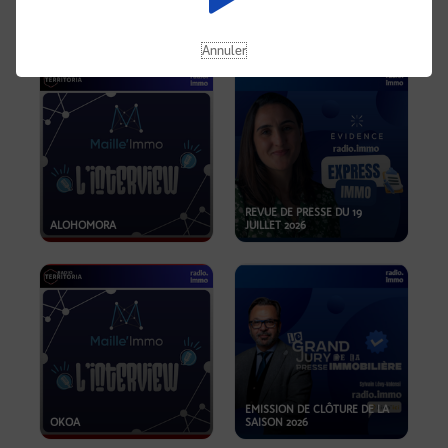
OPPORTUNITÉS… ET SI LE BON
PLAN SE TROUVAIT LÀ OÙ ON
EMISSION SPÉCIALE SIBCA
NE REGARDE PAS ASSEZ ?
2026
Annuler
REVUE DE PRESSE DU 19
ALOHOMORA
JUILLET 2026
EMISSION DE CLÔTURE DE LA
OKOA
SAISON 2026