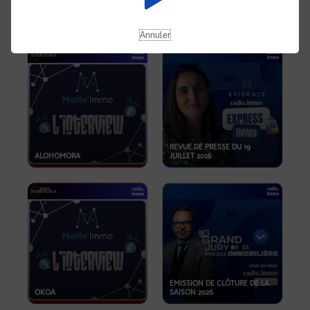
OPPORTUNITÉS… ET SI LE BON
PLAN SE TROUVAIT LÀ OÙ ON
EMISSION SPÉCIALE SIBCA
NE REGARDE PAS ASSEZ ?
2026
Annuler
REVUE DE PRESSE DU 19
ALOHOMORA
JUILLET 2026
EMISSION DE CLÔTURE DE LA
OKOA
SAISON 2026