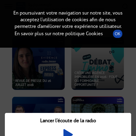
Radio-immo.fr
Premiere webradio d'information immobiliere
En poursuivant votre navigation sur notre site, vous
acceptez l’utilisation de cookies afin de nous
PODCASTS
permettre d’améliorer votre expérience utilisateur.
En savoir plus sur notre politique Cookies
OK
CRÉER UNE AGENCE
IMMOBILIÈRE EN 2026 : FOLIE
REVUE DE PRESSE DU 26
OU FORMIDABLE
JUILLET 2026
OPPORTUNITÉ ?
Lancer l'écoute de la radio
CRISE IMMOBILIÈRE, PRIX EN
BAISSE, NOUVELLES