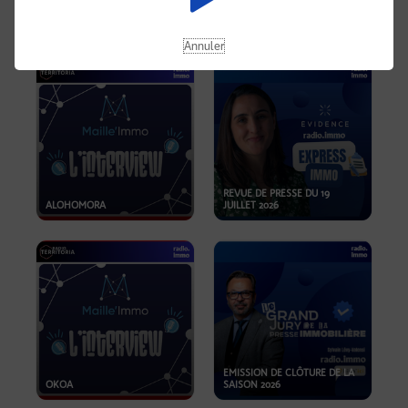
OPPORTUNITÉS… ET SI LE BON
PLAN SE TROUVAIT LÀ OÙ ON
EMISSION SPÉCIALE SIBCA
NE REGARDE PAS ASSEZ ?
2026
Annuler
REVUE DE PRESSE DU 19
ALOHOMORA
JUILLET 2026
EMISSION DE CLÔTURE DE LA
OKOA
SAISON 2026