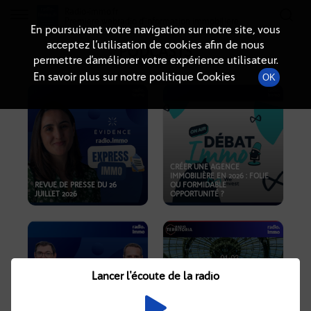
Radio-immo.fr
Premiere webradio d'information immobiliere
En poursuivant votre navigation sur notre site, vous
acceptez l’utilisation de cookies afin de nous
PODCASTS
permettre d’améliorer votre expérience utilisateur.
En savoir plus sur notre politique Cookies
OK
CRÉER UNE AGENCE
IMMOBILIÈRE EN 2026 : FOLIE
REVUE DE PRESSE DU 26
OU FORMIDABLE
JUILLET 2026
OPPORTUNITÉ ?
Lancer l'écoute de la radio
CRISE IMMOBILIÈRE, PRIX EN
BAISSE, NOUVELLES