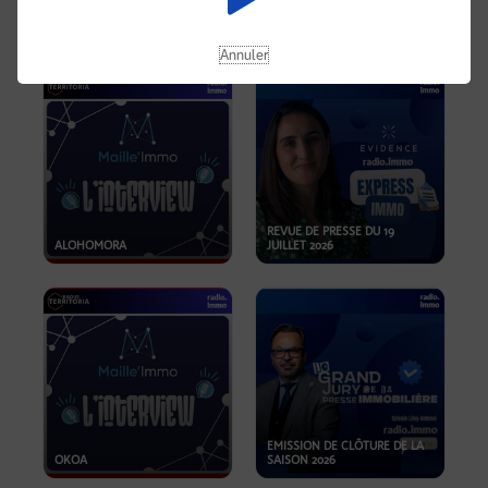
OPPORTUNITÉS… ET SI LE BON
PLAN SE TROUVAIT LÀ OÙ ON
EMISSION SPÉCIALE SIBCA
NE REGARDE PAS ASSEZ ?
2026
Annuler
REVUE DE PRESSE DU 19
ALOHOMORA
JUILLET 2026
EMISSION DE CLÔTURE DE LA
OKOA
SAISON 2026