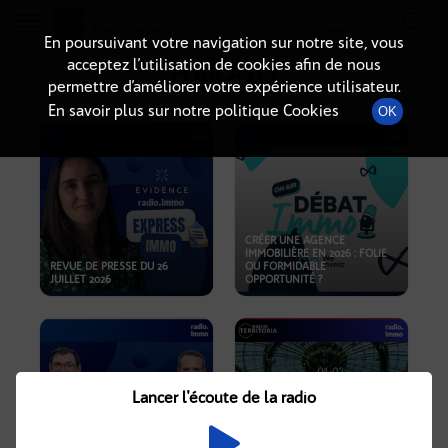
Radio-immo.fr
Premiere webradio d'information immobiliere
En poursuivant votre navigation sur notre site, vous
acceptez l’utilisation de cookies afin de nous
PODCASTS
permettre d’améliorer votre expérience utilisateur.
En savoir plus sur notre politique Cookies
OK
CRÉER UNE AGENCE
IMMOBILIÈRE EN 2026 : FOLIE
REVUE DE PRESSE DU 26
OU FORMIDABLE
JUILLET 2026
OPPORTUNITÉ ?
Lancer l'écoute de la radio
CRISE IMMOBILIÈRE, PRIX EN
BAISSE, NOUVELLES