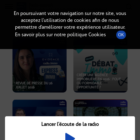
Radio-immo.fr
Premiere webradio d'information immobiliere
En poursuivant votre navigation sur notre site, vous
acceptez l’utilisation de cookies afin de nous
PODCASTS
permettre d’améliorer votre expérience utilisateur.
En savoir plus sur notre politique Cookies
OK
CRÉER UNE AGENCE
IMMOBILIÈRE EN 2026 : FOLIE
REVUE DE PRESSE DU 26
OU FORMIDABLE
JUILLET 2026
OPPORTUNITÉ ?
Lancer l'écoute de la radio
CRISE IMMOBILIÈRE, PRIX EN
BAISSE, NOUVELLES