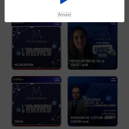
OPPORTUNITÉS… ET SI LE BON
PLAN SE TROUVAIT LÀ OÙ ON
EMISSION SPÉCIALE SIBCA
NE REGARDE PAS ASSEZ ?
2026
Annuler
REVUE DE PRESSE DU 19
ALOHOMORA
JUILLET 2026
EMISSION DE CLÔTURE DE LA
OKOA
SAISON 2026