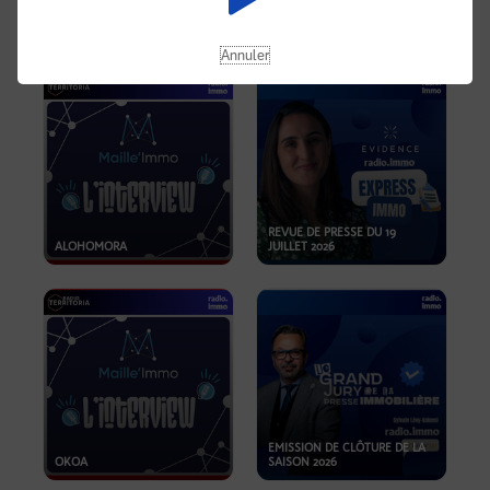
OPPORTUNITÉS… ET SI LE BON
PLAN SE TROUVAIT LÀ OÙ ON
EMISSION SPÉCIALE SIBCA
NE REGARDE PAS ASSEZ ?
2026
Annuler
REVUE DE PRESSE DU 19
ALOHOMORA
JUILLET 2026
EMISSION DE CLÔTURE DE LA
OKOA
SAISON 2026