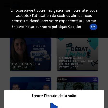
Radio-immo.fr
Premiere webradio d'information immobiliere
En poursuivant votre navigation sur notre site, vous
acceptez l’utilisation de cookies afin de nous
PODCASTS
permettre d’améliorer votre expérience utilisateur.
En savoir plus sur notre politique Cookies
OK
CRÉER UNE AGENCE
IMMOBILIÈRE EN 2026 : FOLIE
REVUE DE PRESSE DU 26
OU FORMIDABLE
JUILLET 2026
OPPORTUNITÉ ?
Lancer l'écoute de la radio
CRISE IMMOBILIÈRE, PRIX EN
BAISSE, NOUVELLES