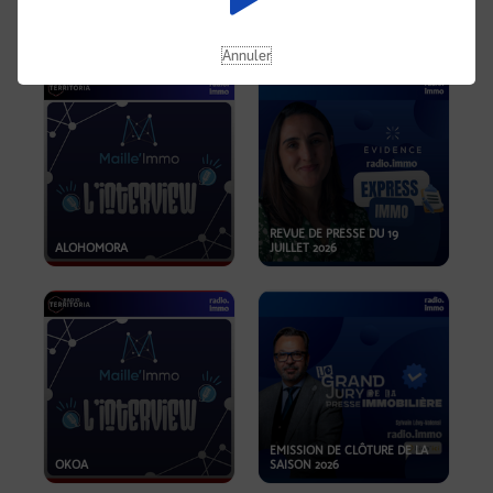
OPPORTUNITÉS… ET SI LE BON
PLAN SE TROUVAIT LÀ OÙ ON
EMISSION SPÉCIALE SIBCA
NE REGARDE PAS ASSEZ ?
2026
Annuler
REVUE DE PRESSE DU 19
ALOHOMORA
JUILLET 2026
EMISSION DE CLÔTURE DE LA
OKOA
SAISON 2026