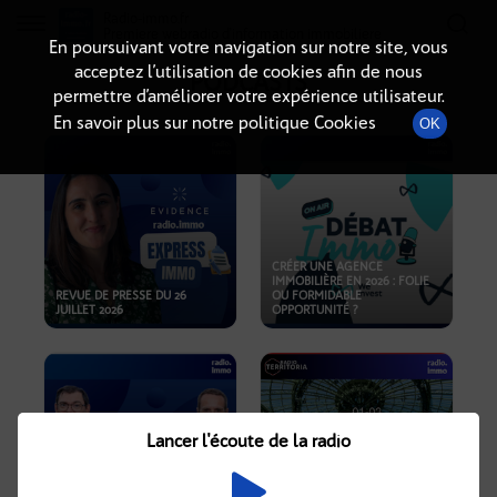
Radio-immo.fr
Premiere webradio d'information immobiliere
En poursuivant votre navigation sur notre site, vous
acceptez l’utilisation de cookies afin de nous
PODCASTS
permettre d’améliorer votre expérience utilisateur.
En savoir plus sur notre politique Cookies
OK
CRÉER UNE AGENCE
IMMOBILIÈRE EN 2026 : FOLIE
REVUE DE PRESSE DU 26
OU FORMIDABLE
JUILLET 2026
OPPORTUNITÉ ?
Lancer l'écoute de la radio
CRISE IMMOBILIÈRE, PRIX EN
BAISSE, NOUVELLES