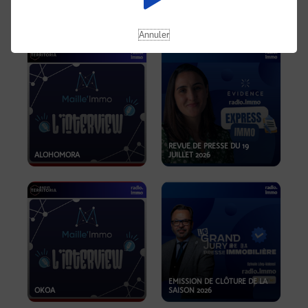
OPPORTUNITÉS… ET SI LE BON
PLAN SE TROUVAIT LÀ OÙ ON
EMISSION SPÉCIALE SIBCA
NE REGARDE PAS ASSEZ ?
2026
Annuler
REVUE DE PRESSE DU 19
ALOHOMORA
JUILLET 2026
EMISSION DE CLÔTURE DE LA
OKOA
SAISON 2026