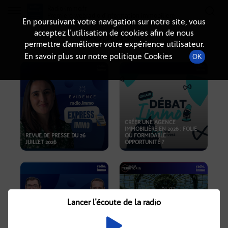
Radio-immo.fr
Premiere webradio d'information immobiliere
En poursuivant votre navigation sur notre site, vous
acceptez l’utilisation de cookies afin de nous
PODCASTS
permettre d’améliorer votre expérience utilisateur.
En savoir plus sur notre politique Cookies
OK
CRÉER UNE AGENCE
IMMOBILIÈRE EN 2026 : FOLIE
REVUE DE PRESSE DU 26
OU FORMIDABLE
JUILLET 2026
OPPORTUNITÉ ?
Lancer l'écoute de la radio
CRISE IMMOBILIÈRE, PRIX EN
BAISSE, NOUVELLES