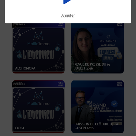
OPPORTUNITÉS… ET SI LE BON
PLAN SE TROUVAIT LÀ OÙ ON
EMISSION SPÉCIALE SIBCA
NE REGARDE PAS ASSEZ ?
2026
Annuler
REVUE DE PRESSE DU 19
ALOHOMORA
JUILLET 2026
EMISSION DE CLÔTURE DE LA
OKOA
SAISON 2026