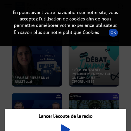
Radio-immo.fr
Premiere webradio d'information immobiliere
En poursuivant votre navigation sur notre site, vous
acceptez l’utilisation de cookies afin de nous
PODCASTS
permettre d’améliorer votre expérience utilisateur.
En savoir plus sur notre politique Cookies
OK
CRÉER UNE AGENCE
IMMOBILIÈRE EN 2026 : FOLIE
REVUE DE PRESSE DU 26
OU FORMIDABLE
JUILLET 2026
OPPORTUNITÉ ?
Lancer l'écoute de la radio
CRISE IMMOBILIÈRE, PRIX EN
BAISSE, NOUVELLES