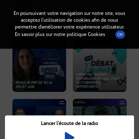
Radio-immo.fr
Premiere webradio d'information immobiliere
En poursuivant votre navigation sur notre site, vous
acceptez l’utilisation de cookies afin de nous
PODCASTS
permettre d’améliorer votre expérience utilisateur.
En savoir plus sur notre politique Cookies
OK
CRÉER UNE AGENCE
IMMOBILIÈRE EN 2026 : FOLIE
REVUE DE PRESSE DU 26
OU FORMIDABLE
JUILLET 2026
OPPORTUNITÉ ?
Lancer l'écoute de la radio
CRISE IMMOBILIÈRE, PRIX EN
BAISSE, NOUVELLES