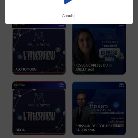
OPPORTUNITÉS… ET SI LE BON
PLAN SE TROUVAIT LÀ OÙ ON
EMISSION SPÉCIALE SIBCA
NE REGARDE PAS ASSEZ ?
2026
Annuler
REVUE DE PRESSE DU 19
ALOHOMORA
JUILLET 2026
EMISSION DE CLÔTURE DE LA
OKOA
SAISON 2026