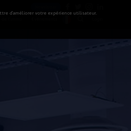
Newsletter
ttre d’améliorer votre expérience utilisateur.
 de l'immo
Evénements
Login