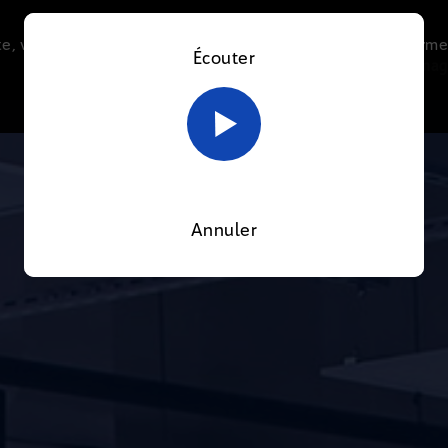
e, vous acceptez l’utilisation de cookies afin de nous perme
Écouter
Le direct
Thématiques
La radio
Le mag
En savoir plus sur notre politique Cookies
OK
Annuler