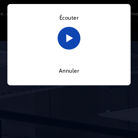
e, vous acceptez l’utilisation de cookies afin de nous perme
Écouter
Le direct
Thématiques
La radio
Le mag
En savoir plus sur notre politique Cookies
OK
Annuler