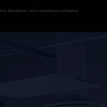
Newsletter
ttre d’améliorer votre expérience utilisateur.
 de l'immo
Evénements
Login