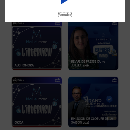
OPPORTUNITÉS… ET SI LE BON
PLAN SE TROUVAIT LÀ OÙ ON
EMISSION SPÉCIALE SIBCA
NE REGARDE PAS ASSEZ ?
2026
Annuler
REVUE DE PRESSE DU 19
ALOHOMORA
JUILLET 2026
EMISSION DE CLÔTURE DE LA
OKOA
SAISON 2026