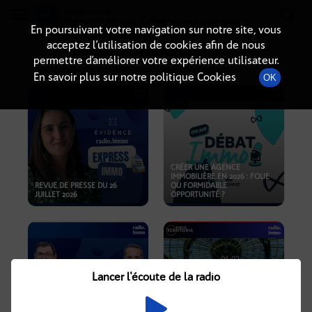
Radio-immo.fr
Premiere webradio d'information immobiliere
En poursuivant votre navigation sur notre site, vous
acceptez l’utilisation de cookies afin de nous
PODCASTS
permettre d’améliorer votre expérience utilisateur.
En savoir plus sur notre politique Cookies
OK
CRÉER UNE AGENCE
IMMOBILIÈRE EN 2026 : FOLIE
REVUE DE PRESSE DU 26
OU FORMIDABLE
JUILLET 2026
OPPORTUNITÉ ?
Lancer l'écoute de la radio
CRISE IMMOBILIÈRE, PRIX EN
BAISSE, NOUVELLES