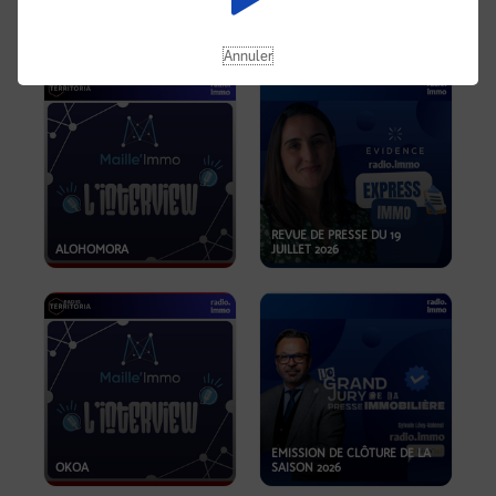
OPPORTUNITÉS… ET SI LE BON
PLAN SE TROUVAIT LÀ OÙ ON
EMISSION SPÉCIALE SIBCA
NE REGARDE PAS ASSEZ ?
2026
Annuler
REVUE DE PRESSE DU 19
ALOHOMORA
JUILLET 2026
EMISSION DE CLÔTURE DE LA
OKOA
SAISON 2026