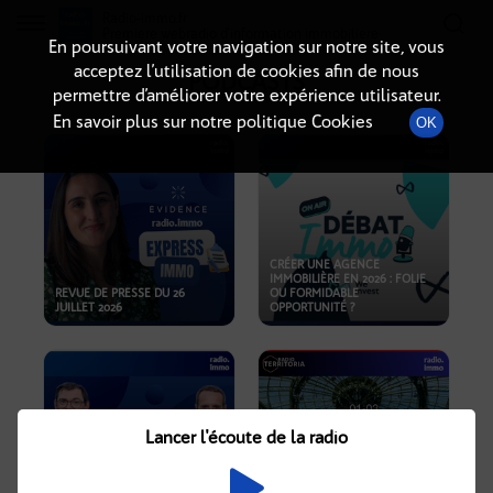
Radio-immo.fr
Premiere webradio d'information immobiliere
En poursuivant votre navigation sur notre site, vous
acceptez l’utilisation de cookies afin de nous
PODCASTS
permettre d’améliorer votre expérience utilisateur.
En savoir plus sur notre politique Cookies
OK
CRÉER UNE AGENCE
IMMOBILIÈRE EN 2026 : FOLIE
REVUE DE PRESSE DU 26
OU FORMIDABLE
JUILLET 2026
OPPORTUNITÉ ?
Lancer l'écoute de la radio
CRISE IMMOBILIÈRE, PRIX EN
BAISSE, NOUVELLES