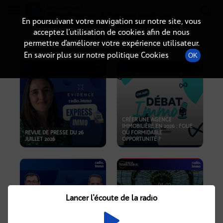
Radio-immo.fr
Premiere webradio d'information immobiliere
En poursuivant votre navigation sur notre site, vous
acceptez l’utilisation de cookies afin de nous
PODCASTS
permettre d’améliorer votre expérience utilisateur.
En savoir plus sur notre politique Cookies
OK
CRÉER UNE AGENCE
IMMOBILIÈRE EN 2026 : FOLIE
REVUE DE PRESSE DU 26
OU FORMIDABLE
JUILLET 2026
OPPORTUNITÉ ?
Lancer l'écoute de la radio
CRISE IMMOBILIÈRE, PRIX EN
BAISSE, NOUVELLES