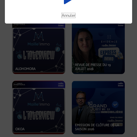
OPPORTUNITÉS… ET SI LE BON
PLAN SE TROUVAIT LÀ OÙ ON
EMISSION SPÉCIALE SIBCA
NE REGARDE PAS ASSEZ ?
2026
Annuler
REVUE DE PRESSE DU 19
ALOHOMORA
JUILLET 2026
EMISSION DE CLÔTURE DE LA
OKOA
SAISON 2026