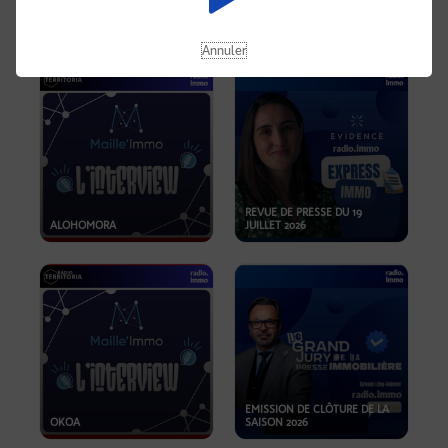
OPPORTUNITÉS… ET SI LE BON
PLAN SE TROUVAIT LÀ OÙ ON
EMISSION SPÉCIALE SIBCA
NE REGARDE PAS ASSEZ ?
2026
Annuler
REVUE DE PRESSE DU 19
ALOHOMORA
JUILLET 2026
EMISSION DE CLÔTURE DE LA
OKOA
SAISON 2026