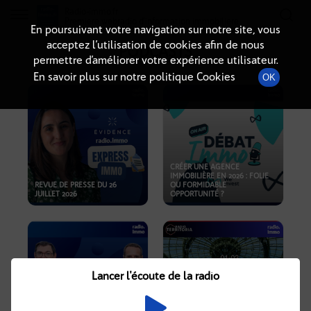
Radio-immo.fr
Premiere webradio d'information immobiliere
En poursuivant votre navigation sur notre site, vous
acceptez l’utilisation de cookies afin de nous
PODCASTS
permettre d’améliorer votre expérience utilisateur.
En savoir plus sur notre politique Cookies
OK
CRÉER UNE AGENCE
IMMOBILIÈRE EN 2026 : FOLIE
REVUE DE PRESSE DU 26
OU FORMIDABLE
JUILLET 2026
OPPORTUNITÉ ?
Lancer l'écoute de la radio
CRISE IMMOBILIÈRE, PRIX EN
BAISSE, NOUVELLES