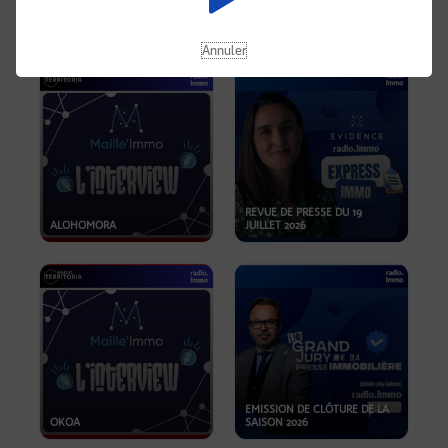
OPPORTUNITÉS… ET SI LE BON
PLAN SE TROUVAIT LÀ OÙ ON
EMISSION SPÉCIALE SIBCA
NE REGARDE PAS ASSEZ ?
2026
Annuler
REVUE DE PRESSE DU 19
ALOHOMORA
JUILLET 2026
EMISSION DE CLÔTURE DE LA
OKOA
SAISON 2026