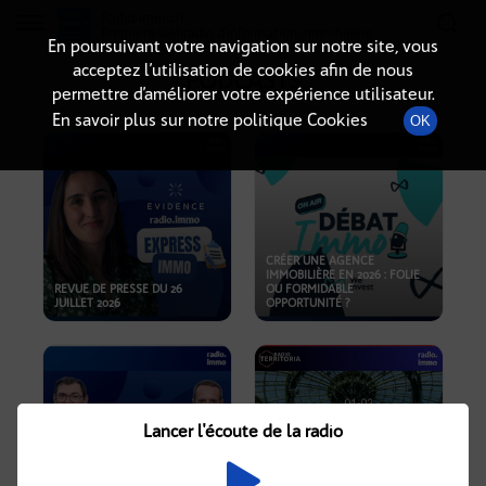
Radio-immo.fr
Premiere webradio d'information immobiliere
En poursuivant votre navigation sur notre site, vous
acceptez l’utilisation de cookies afin de nous
PODCASTS
permettre d’améliorer votre expérience utilisateur.
En savoir plus sur notre politique Cookies
OK
CRÉER UNE AGENCE
IMMOBILIÈRE EN 2026 : FOLIE
REVUE DE PRESSE DU 26
OU FORMIDABLE
JUILLET 2026
OPPORTUNITÉ ?
Lancer l'écoute de la radio
CRISE IMMOBILIÈRE, PRIX EN
BAISSE, NOUVELLES