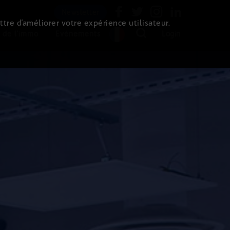
Newsletter
ttre d’améliorer votre expérience utilisateur.
 de l'immo
Evénements
Login