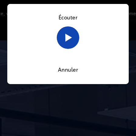
e, vous acceptez l’utilisation de cookies afin de nous perme
Écouter
Le direct
Thématiques
La radio
Le mag
En savoir plus sur notre politique Cookies
OK
Annuler