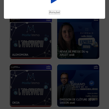
OPPORTUNITÉS… ET SI LE BON
PLAN SE TROUVAIT LÀ OÙ ON
EMISSION SPÉCIALE SIBCA
NE REGARDE PAS ASSEZ ?
2026
Annuler
REVUE DE PRESSE DU 19
ALOHOMORA
JUILLET 2026
EMISSION DE CLÔTURE DE LA
OKOA
SAISON 2026