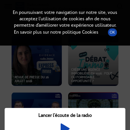
Radio-immo.fr
Premiere webradio d'information immobiliere
En poursuivant votre navigation sur notre site, vous
acceptez l’utilisation de cookies afin de nous
PODCASTS
permettre d’améliorer votre expérience utilisateur.
En savoir plus sur notre politique Cookies
OK
CRÉER UNE AGENCE
IMMOBILIÈRE EN 2026 : FOLIE
REVUE DE PRESSE DU 26
OU FORMIDABLE
JUILLET 2026
OPPORTUNITÉ ?
Lancer l'écoute de la radio
CRISE IMMOBILIÈRE, PRIX EN
BAISSE, NOUVELLES