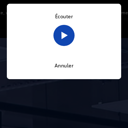
e, vous acceptez l’utilisation de cookies afin de nous perme
Écouter
Le direct
Thématiques
La radio
Le mag
En savoir plus sur notre politique Cookies
OK
Annuler