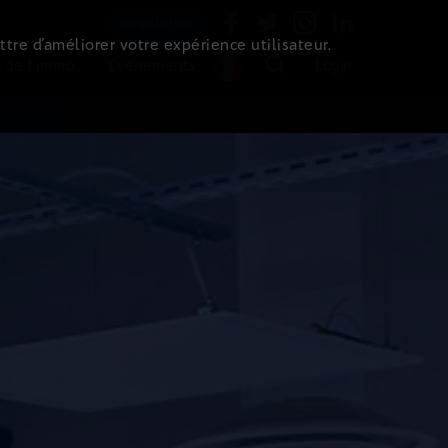
Newsletter
ttre d’améliorer votre expérience utilisateur.
 de l'immo
Evénements
Login