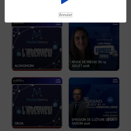
OPPORTUNITÉS… ET SI LE BON
PLAN SE TROUVAIT LÀ OÙ ON
EMISSION SPÉCIALE SIBCA
NE REGARDE PAS ASSEZ ?
2026
Annuler
REVUE DE PRESSE DU 19
ALOHOMORA
JUILLET 2026
EMISSION DE CLÔTURE DE LA
OKOA
SAISON 2026