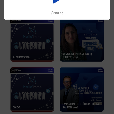
OPPORTUNITÉS… ET SI LE BON
PLAN SE TROUVAIT LÀ OÙ ON
EMISSION SPÉCIALE SIBCA
NE REGARDE PAS ASSEZ ?
2026
Annuler
REVUE DE PRESSE DU 19
ALOHOMORA
JUILLET 2026
EMISSION DE CLÔTURE DE LA
OKOA
SAISON 2026