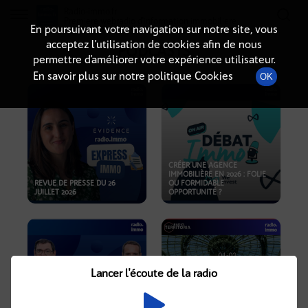
Radio-immo.fr
Premiere webradio d'information immobiliere
En poursuivant votre navigation sur notre site, vous
acceptez l’utilisation de cookies afin de nous
PODCASTS
permettre d’améliorer votre expérience utilisateur.
En savoir plus sur notre politique Cookies
OK
CRÉER UNE AGENCE
IMMOBILIÈRE EN 2026 : FOLIE
REVUE DE PRESSE DU 26
OU FORMIDABLE
JUILLET 2026
OPPORTUNITÉ ?
Lancer l'écoute de la radio
CRISE IMMOBILIÈRE, PRIX EN
BAISSE, NOUVELLES