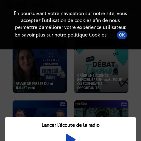
Radio-immo.fr
Premiere webradio d'information immobiliere
En poursuivant votre navigation sur notre site, vous
acceptez l’utilisation de cookies afin de nous
PODCASTS
permettre d’améliorer votre expérience utilisateur.
En savoir plus sur notre politique Cookies
OK
CRÉER UNE AGENCE
IMMOBILIÈRE EN 2026 : FOLIE
REVUE DE PRESSE DU 26
OU FORMIDABLE
JUILLET 2026
OPPORTUNITÉ ?
Lancer l'écoute de la radio
CRISE IMMOBILIÈRE, PRIX EN
BAISSE, NOUVELLES