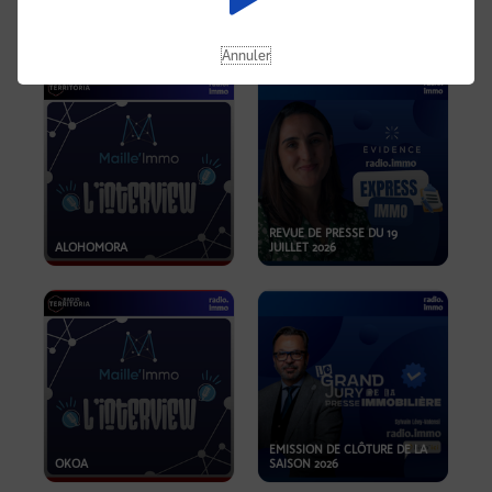
OPPORTUNITÉS… ET SI LE BON
PLAN SE TROUVAIT LÀ OÙ ON
EMISSION SPÉCIALE SIBCA
NE REGARDE PAS ASSEZ ?
2026
Annuler
REVUE DE PRESSE DU 19
ALOHOMORA
JUILLET 2026
EMISSION DE CLÔTURE DE LA
OKOA
SAISON 2026