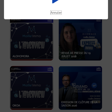
OPPORTUNITÉS… ET SI LE BON
PLAN SE TROUVAIT LÀ OÙ ON
EMISSION SPÉCIALE SIBCA
NE REGARDE PAS ASSEZ ?
2026
Annuler
REVUE DE PRESSE DU 19
ALOHOMORA
JUILLET 2026
EMISSION DE CLÔTURE DE LA
OKOA
SAISON 2026