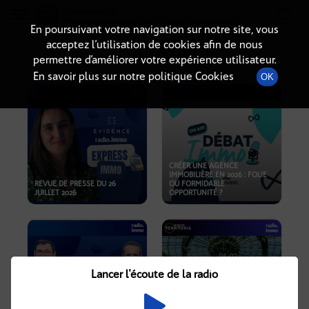
Radio-immo.fr
Premiere webradio d'information immobiliere
En poursuivant votre navigation sur notre site, vous
acceptez l’utilisation de cookies afin de nous
PODCASTS
permettre d’améliorer votre expérience utilisateur.
En savoir plus sur notre politique Cookies
OK
CRÉER UNE AGENCE
IMMOBILIÈRE EN 2026 : FOLIE
REVUE DE PRESSE DU 26
OU FORMIDABLE
JUILLET 2026
OPPORTUNITÉ ?
Lancer l'écoute de la radio
CRISE IMMOBILIÈRE, PRIX EN
BAISSE, NOUVELLES