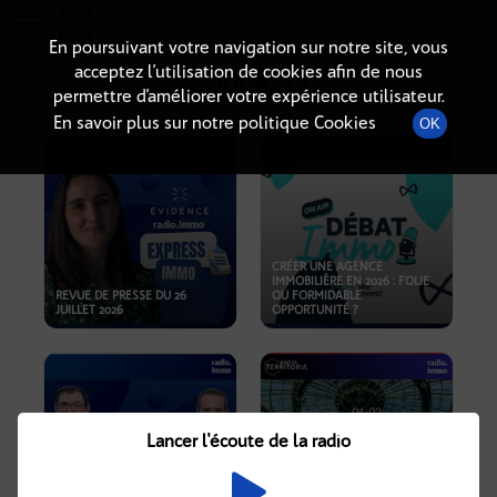
Radio-immo.fr
Premiere webradio d'information immobiliere
En poursuivant votre navigation sur notre site, vous
acceptez l’utilisation de cookies afin de nous
PODCASTS
permettre d’améliorer votre expérience utilisateur.
En savoir plus sur notre politique Cookies
OK
CRÉER UNE AGENCE
IMMOBILIÈRE EN 2026 : FOLIE
REVUE DE PRESSE DU 26
OU FORMIDABLE
JUILLET 2026
OPPORTUNITÉ ?
Lancer l'écoute de la radio
CRISE IMMOBILIÈRE, PRIX EN
BAISSE, NOUVELLES