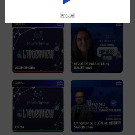
OPPORTUNITÉS… ET SI LE BON
PLAN SE TROUVAIT LÀ OÙ ON
EMISSION SPÉCIALE SIBCA
NE REGARDE PAS ASSEZ ?
2026
Annuler
REVUE DE PRESSE DU 19
ALOHOMORA
JUILLET 2026
EMISSION DE CLÔTURE DE LA
OKOA
SAISON 2026