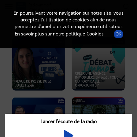
Radio-immo.fr
Premiere webradio d'information immobiliere
En poursuivant votre navigation sur notre site, vous
acceptez l’utilisation de cookies afin de nous
PODCASTS
permettre d’améliorer votre expérience utilisateur.
En savoir plus sur notre politique Cookies
OK
CRÉER UNE AGENCE
IMMOBILIÈRE EN 2026 : FOLIE
REVUE DE PRESSE DU 26
OU FORMIDABLE
JUILLET 2026
OPPORTUNITÉ ?
Lancer l'écoute de la radio
CRISE IMMOBILIÈRE, PRIX EN
BAISSE, NOUVELLES