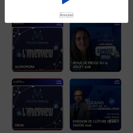
OPPORTUNITÉS… ET SI LE BON
PLAN SE TROUVAIT LÀ OÙ ON
EMISSION SPÉCIALE SIBCA
NE REGARDE PAS ASSEZ ?
2026
Annuler
REVUE DE PRESSE DU 19
ALOHOMORA
JUILLET 2026
EMISSION DE CLÔTURE DE LA
OKOA
SAISON 2026