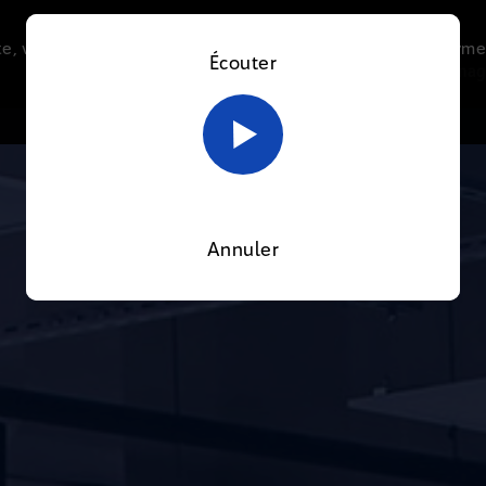
e, vous acceptez l’utilisation de cookies afin de nous perme
Écouter
Le direct
Thématiques
La radio
Le mag
En savoir plus sur notre politique Cookies
OK
Annuler