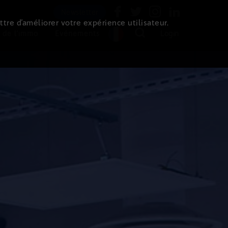
Newsletter
ttre d’améliorer votre expérience utilisateur.
 de l'immo
Evénements
Login