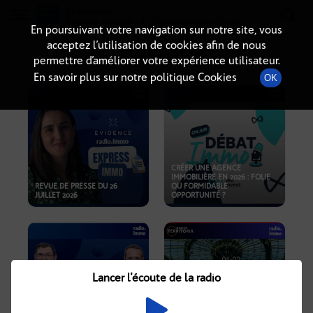
Radio-immo.fr
Premiere webradio d'information immobiliere
En poursuivant votre navigation sur notre site, vous
acceptez l’utilisation de cookies afin de nous
PODCASTS
permettre d’améliorer votre expérience utilisateur.
En savoir plus sur notre politique Cookies
OK
CRÉER UNE AGENCE
IMMOBILIÈRE EN 2026 : FOLIE
REVUE DE PRESSE DU 26
OU FORMIDABLE
JUILLET 2026
OPPORTUNITÉ ?
Lancer l'écoute de la radio
CRISE IMMOBILIÈRE, PRIX EN
BAISSE, NOUVELLES