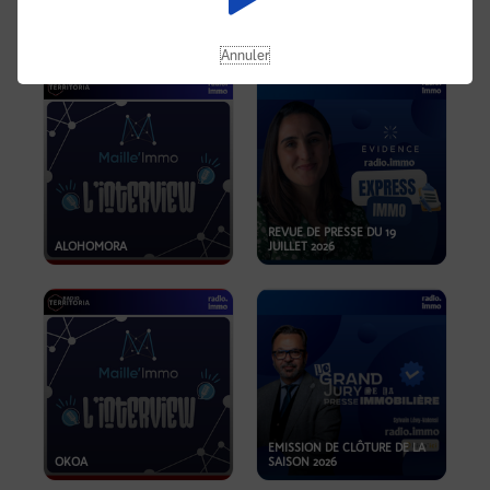
OPPORTUNITÉS… ET SI LE BON
PLAN SE TROUVAIT LÀ OÙ ON
EMISSION SPÉCIALE SIBCA
NE REGARDE PAS ASSEZ ?
2026
Annuler
REVUE DE PRESSE DU 19
ALOHOMORA
JUILLET 2026
EMISSION DE CLÔTURE DE LA
OKOA
SAISON 2026