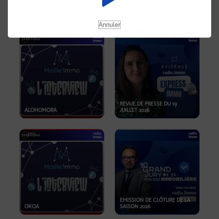
OPPORTUNITÉS… ET SI LE BON
PLAN SE TROUVAIT LÀ OÙ ON
EMISSION SPÉCIALE SIBCA
NE REGARDE PAS ASSEZ ?
2026
Annuler
REVUE DE PRESSE DU 19
ALOHOMORA
JUILLET 2026
EMISSION DE CLÔTURE DE LA
OKOA
SAISON 2026