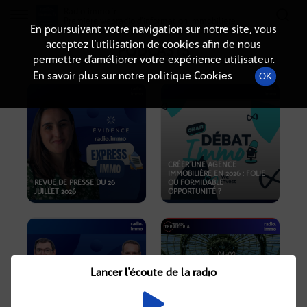
Radio-immo.fr
Premiere webradio d'information immobiliere
En poursuivant votre navigation sur notre site, vous
acceptez l’utilisation de cookies afin de nous
PODCASTS
permettre d’améliorer votre expérience utilisateur.
En savoir plus sur notre politique Cookies
OK
CRÉER UNE AGENCE
IMMOBILIÈRE EN 2026 : FOLIE
REVUE DE PRESSE DU 26
OU FORMIDABLE
JUILLET 2026
OPPORTUNITÉ ?
Lancer l'écoute de la radio
CRISE IMMOBILIÈRE, PRIX EN
BAISSE, NOUVELLES