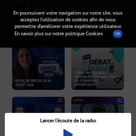
Radio-immo.fr
Premiere webradio d'information immobiliere
En poursuivant votre navigation sur notre site, vous
acceptez l’utilisation de cookies afin de nous
PODCASTS
permettre d’améliorer votre expérience utilisateur.
En savoir plus sur notre politique Cookies
OK
CRÉER UNE AGENCE
IMMOBILIÈRE EN 2026 : FOLIE
REVUE DE PRESSE DU 26
OU FORMIDABLE
JUILLET 2026
OPPORTUNITÉ ?
Lancer l'écoute de la radio
CRISE IMMOBILIÈRE, PRIX EN
BAISSE, NOUVELLES