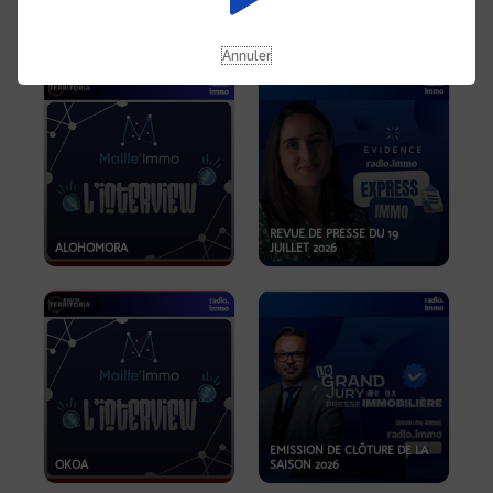
OPPORTUNITÉS… ET SI LE BON
PLAN SE TROUVAIT LÀ OÙ ON
EMISSION SPÉCIALE SIBCA
NE REGARDE PAS ASSEZ ?
2026
Annuler
REVUE DE PRESSE DU 19
ALOHOMORA
JUILLET 2026
EMISSION DE CLÔTURE DE LA
OKOA
SAISON 2026