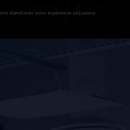
Newsletter
ttre d’améliorer votre expérience utilisateur.
 de l'immo
Evénements
Login