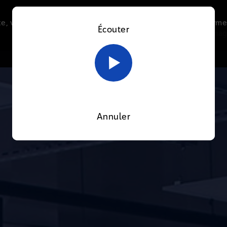
e, vous acceptez l’utilisation de cookies afin de nous perme
Écouter
Le direct
Thématiques
La radio
Le mag
En savoir plus sur notre politique Cookies
OK
Annuler