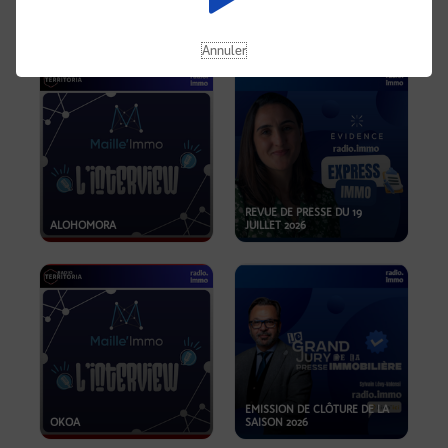
OPPORTUNITÉS… ET SI LE BON
PLAN SE TROUVAIT LÀ OÙ ON
EMISSION SPÉCIALE SIBCA
NE REGARDE PAS ASSEZ ?
2026
Annuler
REVUE DE PRESSE DU 19
ALOHOMORA
JUILLET 2026
EMISSION DE CLÔTURE DE LA
OKOA
SAISON 2026