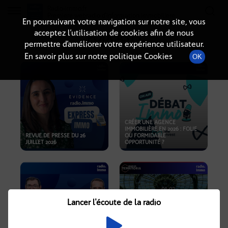
Radio-immo.fr
Premiere webradio d'information immobiliere
En poursuivant votre navigation sur notre site, vous
acceptez l’utilisation de cookies afin de nous
PODCASTS
permettre d’améliorer votre expérience utilisateur.
En savoir plus sur notre politique Cookies
OK
CRÉER UNE AGENCE
IMMOBILIÈRE EN 2026 : FOLIE
REVUE DE PRESSE DU 26
OU FORMIDABLE
JUILLET 2026
OPPORTUNITÉ ?
Lancer l'écoute de la radio
CRISE IMMOBILIÈRE, PRIX EN
BAISSE, NOUVELLES