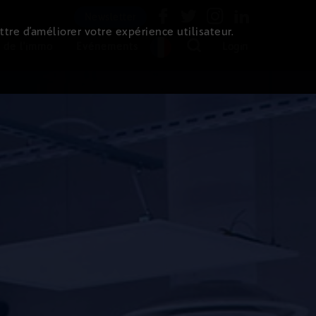
Newsletter
ttre d’améliorer votre expérience utilisateur.
 de l'immo
Evénements
Login