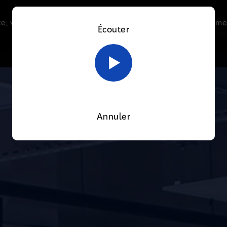
e, vous acceptez l’utilisation de cookies afin de nous perme
Écouter
Le direct
Thématiques
La radio
Le mag
En savoir plus sur notre politique Cookies
OK
Annuler