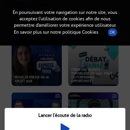
Radio-immo.fr
Premiere webradio d'information immobiliere
En poursuivant votre navigation sur notre site, vous
acceptez l’utilisation de cookies afin de nous
PODCASTS
permettre d’améliorer votre expérience utilisateur.
En savoir plus sur notre politique Cookies
OK
CRÉER UNE AGENCE
IMMOBILIÈRE EN 2026 : FOLIE
REVUE DE PRESSE DU 26
OU FORMIDABLE
JUILLET 2026
OPPORTUNITÉ ?
Lancer l'écoute de la radio
CRISE IMMOBILIÈRE, PRIX EN
BAISSE, NOUVELLES