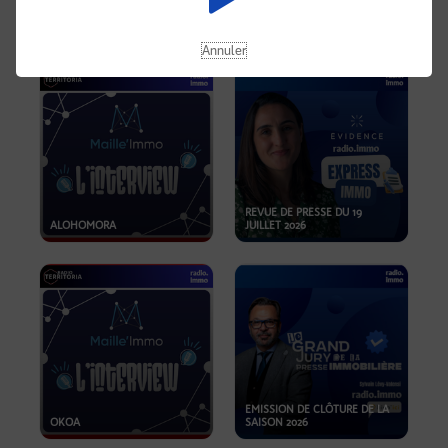
OPPORTUNITÉS… ET SI LE BON
PLAN SE TROUVAIT LÀ OÙ ON
EMISSION SPÉCIALE SIBCA
NE REGARDE PAS ASSEZ ?
2026
Annuler
REVUE DE PRESSE DU 19
ALOHOMORA
JUILLET 2026
EMISSION DE CLÔTURE DE LA
OKOA
SAISON 2026