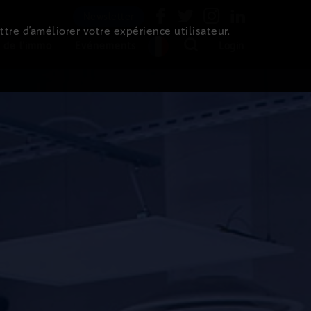
Newsletter
ttre d’améliorer votre expérience utilisateur.
 de l'immo
Evénements
Login