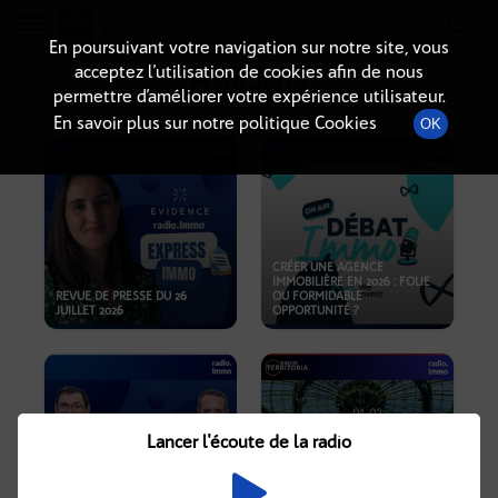
Radio-immo.fr
Premiere webradio d'information immobiliere
En poursuivant votre navigation sur notre site, vous
acceptez l’utilisation de cookies afin de nous
PODCASTS
permettre d’améliorer votre expérience utilisateur.
En savoir plus sur notre politique Cookies
OK
CRÉER UNE AGENCE
IMMOBILIÈRE EN 2026 : FOLIE
REVUE DE PRESSE DU 26
OU FORMIDABLE
JUILLET 2026
OPPORTUNITÉ ?
Lancer l'écoute de la radio
CRISE IMMOBILIÈRE, PRIX EN
BAISSE, NOUVELLES