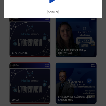
OPPORTUNITÉS… ET SI LE BON
PLAN SE TROUVAIT LÀ OÙ ON
EMISSION SPÉCIALE SIBCA
NE REGARDE PAS ASSEZ ?
2026
Annuler
REVUE DE PRESSE DU 19
ALOHOMORA
JUILLET 2026
EMISSION DE CLÔTURE DE LA
OKOA
SAISON 2026