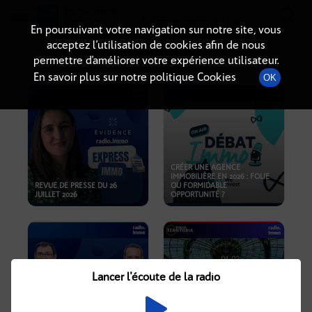
Radio-immo.fr
Premiere webradio d'information immobiliere
En poursuivant votre navigation sur notre site, vous
acceptez l’utilisation de cookies afin de nous
PODCASTS
permettre d’améliorer votre expérience utilisateur.
En savoir plus sur notre politique Cookies
OK
CRÉER UNE AGENCE
IMMOBILIÈRE EN 2026 : FOLIE
REVUE DE PRESSE DU 26
OU FORMIDABLE
JUILLET 2026
OPPORTUNITÉ ?
Lancer l'écoute de la radio
CRISE IMMOBILIÈRE, PRIX EN
BAISSE, NOUVELLES