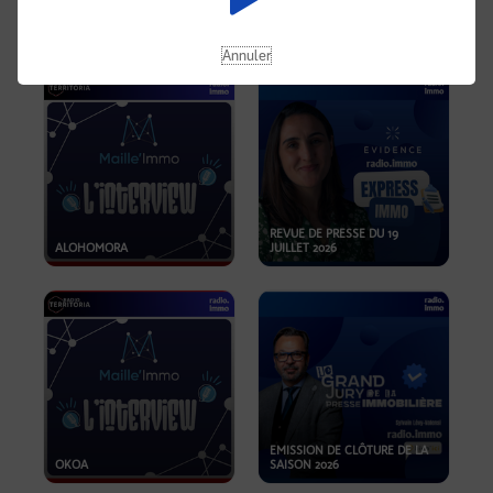
OPPORTUNITÉS… ET SI LE BON
PLAN SE TROUVAIT LÀ OÙ ON
EMISSION SPÉCIALE SIBCA
NE REGARDE PAS ASSEZ ?
2026
Annuler
REVUE DE PRESSE DU 19
ALOHOMORA
JUILLET 2026
EMISSION DE CLÔTURE DE LA
OKOA
SAISON 2026