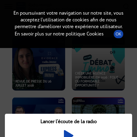
Radio-immo.fr
Premiere webradio d'information immobiliere
En poursuivant votre navigation sur notre site, vous
acceptez l’utilisation de cookies afin de nous
PODCASTS
permettre d’améliorer votre expérience utilisateur.
En savoir plus sur notre politique Cookies
OK
CRÉER UNE AGENCE
IMMOBILIÈRE EN 2026 : FOLIE
REVUE DE PRESSE DU 26
OU FORMIDABLE
JUILLET 2026
OPPORTUNITÉ ?
Lancer l'écoute de la radio
CRISE IMMOBILIÈRE, PRIX EN
BAISSE, NOUVELLES