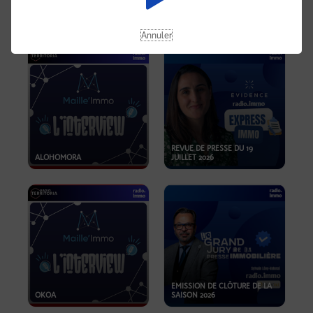
OPPORTUNITÉS… ET SI LE BON
PLAN SE TROUVAIT LÀ OÙ ON
EMISSION SPÉCIALE SIBCA
NE REGARDE PAS ASSEZ ?
2026
Annuler
REVUE DE PRESSE DU 19
ALOHOMORA
JUILLET 2026
EMISSION DE CLÔTURE DE LA
OKOA
SAISON 2026