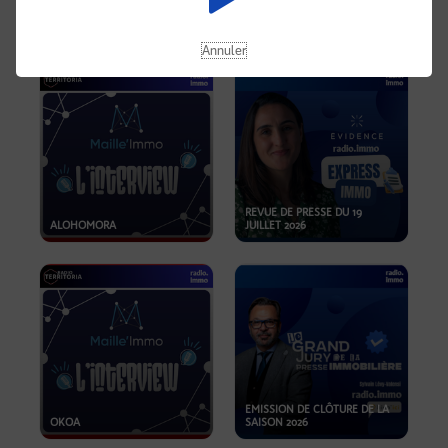
OPPORTUNITÉS… ET SI LE BON
PLAN SE TROUVAIT LÀ OÙ ON
EMISSION SPÉCIALE SIBCA
NE REGARDE PAS ASSEZ ?
2026
Annuler
REVUE DE PRESSE DU 19
ALOHOMORA
JUILLET 2026
EMISSION DE CLÔTURE DE LA
OKOA
SAISON 2026