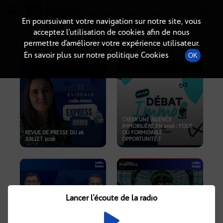
Radio-immo.fr
Premiere webradio d'information immobiliere
En poursuivant votre navigation sur notre site, vous
acceptez l’utilisation de cookies afin de nous
PODCASTS
permettre d’améliorer votre expérience utilisateur.
En savoir plus sur notre politique Cookies
OK
CRÉER UNE AGENCE
IMMOBILIÈRE EN 2026 : FOLIE
REVUE DE PRESSE DU 26
OU FORMIDABLE
JUILLET 2026
OPPORTUNITÉ ?
Lancer l'écoute de la radio
CRISE IMMOBILIÈRE, PRIX EN
BAISSE, NOUVELLES