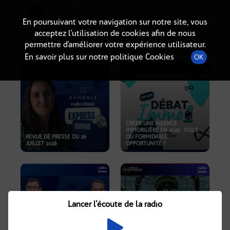
Radio-immo.fr
Premiere webradio d'information immobiliere
En poursuivant votre navigation sur notre site, vous
acceptez l’utilisation de cookies afin de nous
PODCASTS
permettre d’améliorer votre expérience utilisateur.
En savoir plus sur notre politique Cookies
OK
CRÉER UNE AGENCE
IMMOBILIÈRE EN 2026 : FOLIE
REVUE DE PRESSE DU 26
OU FORMIDABLE
JUILLET 2026
OPPORTUNITÉ ?
Lancer l'écoute de la radio
CRISE IMMOBILIÈRE, PRIX EN
BAISSE, NOUVELLES