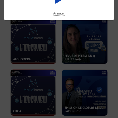
OPPORTUNITÉS… ET SI LE BON
PLAN SE TROUVAIT LÀ OÙ ON
EMISSION SPÉCIALE SIBCA
NE REGARDE PAS ASSEZ ?
2026
Annuler
REVUE DE PRESSE DU 19
ALOHOMORA
JUILLET 2026
EMISSION DE CLÔTURE DE LA
OKOA
SAISON 2026