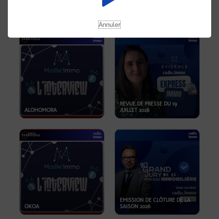
OPPORTUNITÉS… ET SI LE BON
PLAN SE TROUVAIT LÀ OÙ ON
EMISSION SPÉCIALE SIBCA
NE REGARDE PAS ASSEZ ?
2026
Annuler
REVUE DE PRESSE DU 19
ALOHOMORA
JUILLET 2026
EMISSION DE CLÔTURE DE LA
OKOA
SAISON 2026