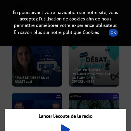
Radio-immo.fr
Premiere webradio d'information immobiliere
En poursuivant votre navigation sur notre site, vous
acceptez l’utilisation de cookies afin de nous
PODCASTS
permettre d’améliorer votre expérience utilisateur.
En savoir plus sur notre politique Cookies
OK
CRÉER UNE AGENCE
IMMOBILIÈRE EN 2026 : FOLIE
REVUE DE PRESSE DU 26
OU FORMIDABLE
JUILLET 2026
OPPORTUNITÉ ?
Lancer l'écoute de la radio
CRISE IMMOBILIÈRE, PRIX EN
BAISSE, NOUVELLES