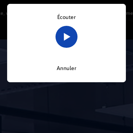
e, vous acceptez l’utilisation de cookies afin de nous perme
Écouter
Le direct
Thématiques
La radio
Le mag
En savoir plus sur notre politique Cookies
OK
Annuler