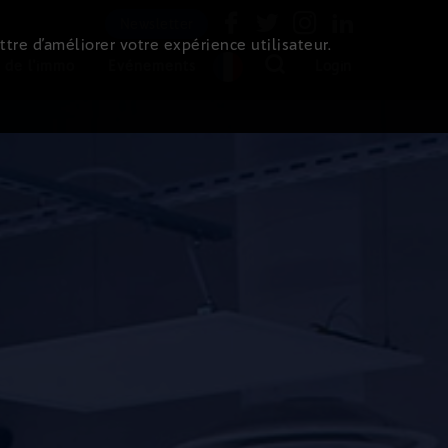
Newsletter
ttre d’améliorer votre expérience utilisateur.
 de l'immo
Evénements
Login