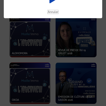
OPPORTUNITÉS… ET SI LE BON
PLAN SE TROUVAIT LÀ OÙ ON
EMISSION SPÉCIALE SIBCA
NE REGARDE PAS ASSEZ ?
2026
Annuler
REVUE DE PRESSE DU 19
ALOHOMORA
JUILLET 2026
EMISSION DE CLÔTURE DE LA
OKOA
SAISON 2026