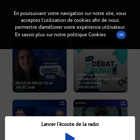
Radio-immo.fr
Premiere webradio d'information immobiliere
En poursuivant votre navigation sur notre site, vous
acceptez l’utilisation de cookies afin de nous
PODCASTS
permettre d’améliorer votre expérience utilisateur.
En savoir plus sur notre politique Cookies
OK
CRÉER UNE AGENCE
IMMOBILIÈRE EN 2026 : FOLIE
REVUE DE PRESSE DU 26
OU FORMIDABLE
JUILLET 2026
OPPORTUNITÉ ?
Lancer l'écoute de la radio
CRISE IMMOBILIÈRE, PRIX EN
BAISSE, NOUVELLES