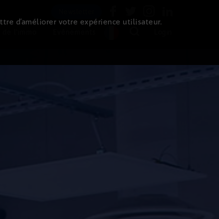
Newsletter
ttre d’améliorer votre expérience utilisateur.
 de l'immo
Evénements
Login