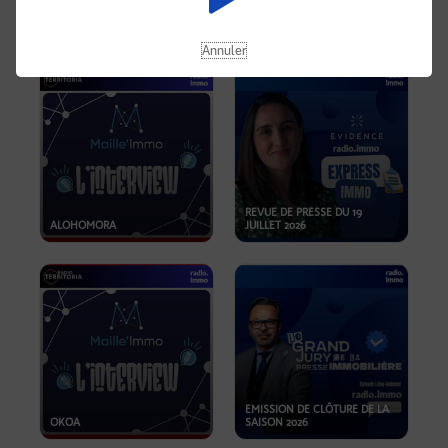
OPPORTUNITÉS… ET SI LE BON
PLAN SE TROUVAIT LÀ OÙ ON
EMISSION SPÉCIALE SIBCA
NE REGARDE PAS ASSEZ ?
2026
Annuler
REVUE DE PRESSE DU 19
ALOHOMORA
JUILLET 2026
EMISSION DE CLÔTURE DE LA
OKOA
SAISON 2026