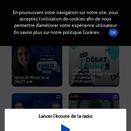
Radio-immo.fr
Premiere webradio d'information immobiliere
En poursuivant votre navigation sur notre site, vous
acceptez l’utilisation de cookies afin de nous
PODCASTS
permettre d’améliorer votre expérience utilisateur.
En savoir plus sur notre politique Cookies
OK
CRÉER UNE AGENCE
IMMOBILIÈRE EN 2026 : FOLIE
REVUE DE PRESSE DU 26
OU FORMIDABLE
JUILLET 2026
OPPORTUNITÉ ?
Lancer l'écoute de la radio
CRISE IMMOBILIÈRE, PRIX EN
BAISSE, NOUVELLES