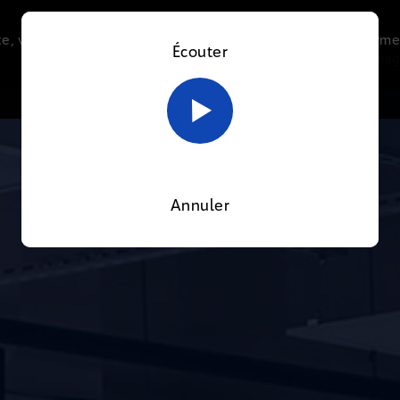
e, vous acceptez l’utilisation de cookies afin de nous perme
Écouter
Le direct
Thématiques
La radio
Le mag
En savoir plus sur notre politique Cookies
OK
Annuler