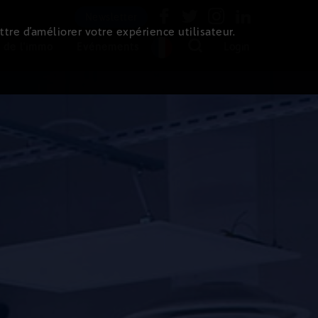
Newsletter
ttre d’améliorer votre expérience utilisateur.
 de l'immo
Evénements
Login